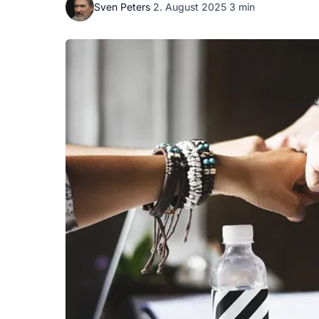
Sven Peters
·
2. August 2025
·
3 min