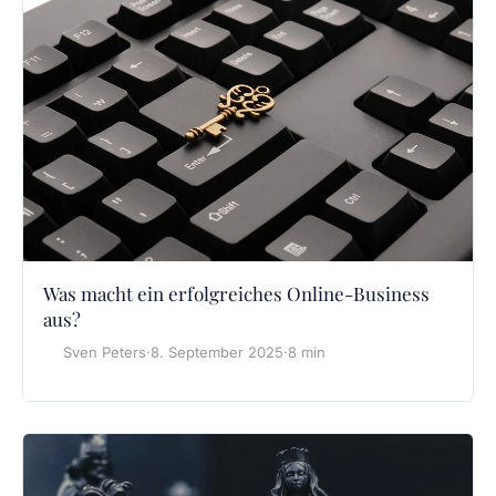
Was macht ein erfolgreiches Online-Business
aus?
Sven Peters
·
8. September 2025
·
8 min